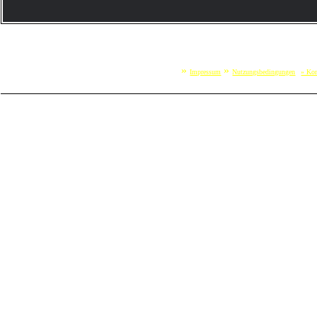
»
»
Impressum
Nutzungsbedingungen
» Kon