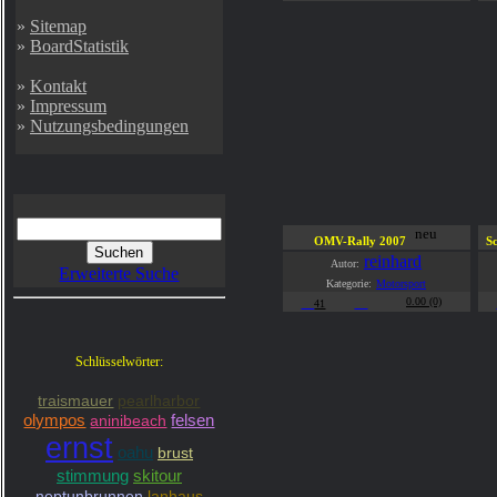
»
Sitemap
»
BoardStatistik
»
Kontakt
»
Impressum
»
Nutzungsbedingungen
neu
OMV-Rally 2007
S
reinhard
Autor:
Erweiterte Suche
Kategorie:
Motorsport
0.00 (0)
41
Schlüsselwörter:
traismauer
pearlharbor
olympos
aninibeach
felsen
ernst
oahu
brust
stimmung
skitour
neptunbrunnen
lanhaus