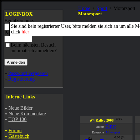
Home
/
Sport
/ Motorsport
LOGINBOX
Motorsport
Benutzername:
Sie sind kein registrierter User, bitte melden sie sich an um alle 
Motorsportveranstaltungen
(Hits:
click
hier
Passwort:
Beim nächsten Besuch
automatisch anmelden?
»
Password vergessen
»
Registrierung
Interne Links
»
Neue Bilder
»
Neue Kommentare
neu
»
TOP 100
W4 Rallye 2008
Ernst
Autor:
»
Forum
Kategorie:
Motorsport
»
Gästebuch
0.00 (0)
83