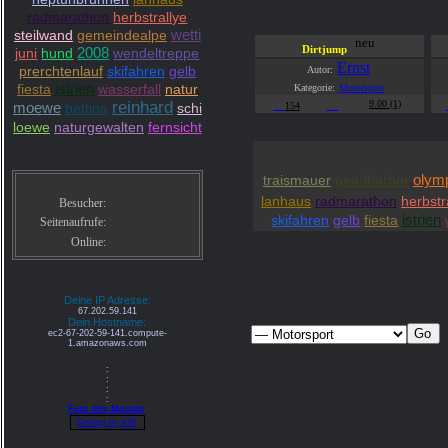
radmarathon
herbstrallye
wetti
steilwand
gemeindealpe
neu
2008
Dirtjump
juni
hund
wendeltreppe
Ernst
prerchtenlauf
skifahren
gelb
Autor:
fiesta
istrien
wasserfall
natur
Kategorie:
Motorsport
reinhard
9.00 (1)
moewe
bettina
schi
154
loewe
naturgewalten
fernsicht
traismauer
pearlharbor
olym
lanhaus
radmarathon
herbstr
Besucher:
skifahren
gelb
fiesta
istrien
Seitenaufrufe:
Online:
Deine IP Adresse:
67.202.59.141
Dein Hostname:
ec2-67-202-59-141.compute-
1.amazonaws.com
:
:
:
:
Foto des Monats
Design by KW